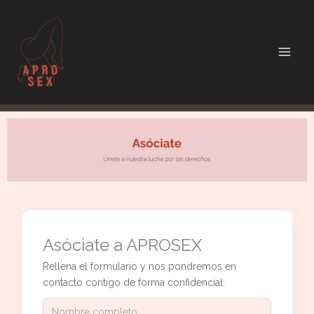
Ir
al
contenido
Asóciate a APROSEX
Rellena el formulario y nos pondremos en
contacto contigo de forma confidencial.