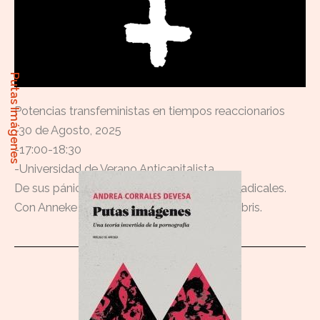
Putas Imágenes
Potencias transfeministas en tiempos reaccionarios
-30 de Agosto, 2025
-17:00-18:30
-Universidad de Verano Anticapitalista
De sus pánicos morales a nuestras luchas radicales.
Con Anneke Necro, Carolina Meloni e Ira Hybris.